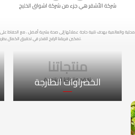
شركة الأشقر هي جزء من شركة اشواق الخليج
لية والعالمية بهدف تلبية حاجة عملائها إلى صحة بشرية أفضل ، مع الحفاظ على بيئ
تمكين فريقنا الرابح للفخر في تحقيق الكمال بطريقة مسؤولة وموحدة لتحقيق المعادلة للزبائن والمساهمين.
منتجاتنا
الخضراوات الطارجة
تفقد منتجاتنا المتنوعة