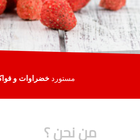
مستورد
خضراوات و فواك
من نحن ؟